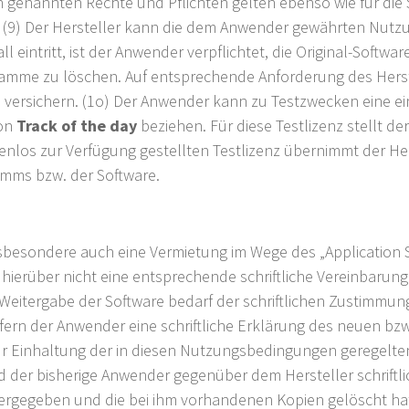
n genannten Rechte und Pflichten gelten ebenso wie für die 
9) Der Hersteller kann die dem Anwender gewährten Nutzung
all eintritt, ist der Anwender verpflichtet, die Original-Sof
me zu löschen. Auf entsprechende Anforderung des Herstell
 versichern. (1o) Der Anwender kann zu Testzwecken eine ein
von
Track of the day
beziehen. Für diese Testlizenz stellt de
nlos zur Verfügung gestellten Testlizenz übernimmt der Hers
mms bzw. der Software.
nsbesondere auch eine Vermietung im Wege des „Application S
enn hierüber nicht eine entsprechende schriftliche Vereinba
 Weitergabe der Software bedarf der schriftlichen Zustimmung
ern der Anwender eine schriftliche Erklärung des neuen bzw.
zur Einhaltung der in diesen Nutzungsbedingungen geregelt
der bisherige Anwender gegenüber dem Hersteller schriftlic
gegeben und die bei ihm vorhandenen Kopien gelöscht hat. D