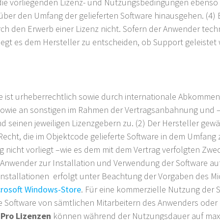
ür die vorliegenden Lizenz- und Nutzungsbedingungen ebens
 über den Umfang der gelieferten Software hinausgehen. (4)
ch den Erwerb einer Lizenz nicht. Sofern der Anwender tech
iegt es dem Hersteller zu entscheiden, ob Support geleiste
are ist urheberrechtlich sowie durch internationale Abkomm
e sowie an sonstigen im Rahmen der Vertragsanbahnung und
d seinen jeweiligen Lizenzgebern zu. (2) Der Hersteller gew
 Recht, die im Objektcode gelieferte Software in dem Umfang 
 nicht vorliegt –wie es dem mit dem Vertrag verfolgten Zweck
n Anwender zur Installation und Verwendung der Software au
Installationen erfolgt unter Beachtung der Vorgaben des Mi
rosoft Windows-Store
. Für eine kommerzielle Nutzung der S
ie Software von sämtlichen Mitarbeitern des Anwenders oder 
e
Pro Lizenzen
können während der Nutzungsdauer auf maxi