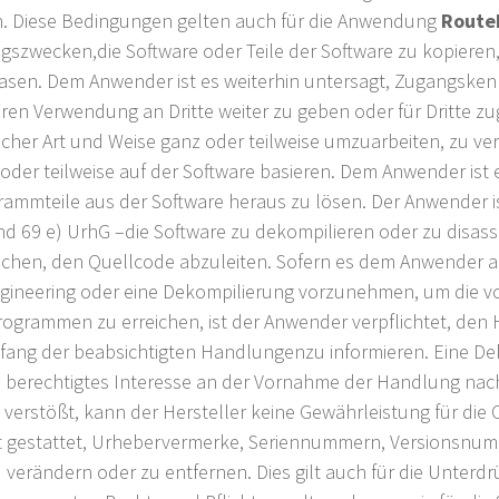
. Diese Bedingungen gelten auch für die Anwendung
Route
gszwecken,die Software oder Teile der Software zu kopieren, 
leasen. Dem Anwender ist es weiterhin untersagt, Zugangsk
deren Verwendung an Dritte weiter zu geben oder für Dritte 
jeglicher Art und Weise ganz oder teilweise umzuarbeiten, zu 
 oder teilweise auf der Software basieren. Dem Anwender ist 
rammteile aus der Software heraus zu lösen. Der Anwender i
d 69 e) UrhG –die Software zu dekompilieren oder zu disass
chen, den Quellcode abzuleiten. Sofern es dem Anwender a
 Engineering oder eine Dekompilierung vorzunehmen, um die v
rogrammen zu erreichen, ist der Anwender verpflichtet, den 
ng der beabsichtigten Handlungenzu informieren. Eine Deko
 berechtigtes Interesse an der Vornahme der Handlung nac
erstößt, kann der Hersteller keine Gewährleistung für die
t gestattet, Urhebervermerke, Seriennummern, Versionsnu
 verändern oder zu entfernen. Dies gilt auch für die Unterd