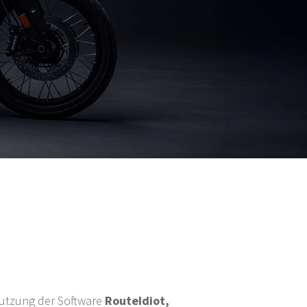
Nutzung der Software
RouteIdiot,