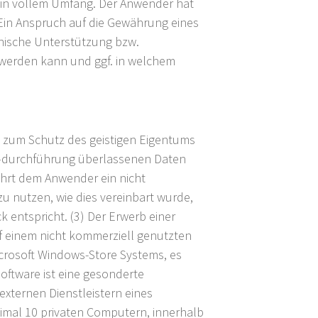
o in vollem Umfang. Der Anwender hat
 Ein Anspruch auf die Gewährung eines
nische Unterstützung bzw.
t werden kann und ggf. in welchem
en zum Schutz des geistigen Eigentums
 –durchführung überlassenen Daten
ährt dem Anwender ein nicht
zu nutzen, wie dies vereinbart wurde,
 entspricht. (3) Der Erwerb einer
f einem nicht kommerziell genutzten
crosoft Windows-Store Systems, es
oftware ist eine gesonderte
externen Dienstleistern eines
mal 10 privaten Computern, innerhalb