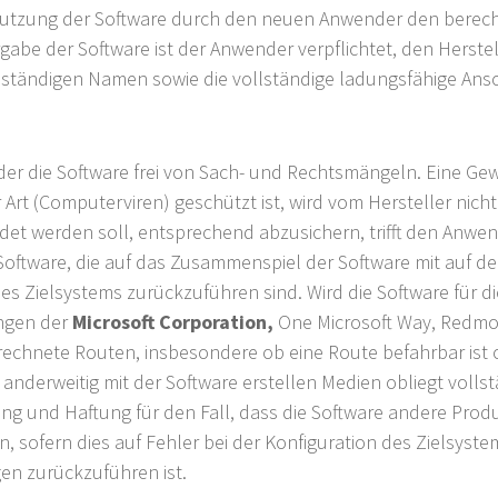
Nutzung der Software durch den neuen Anwender den berecht
tergabe der Software ist der Anwender verpflichtet, den Herste
lständigen Namen sowie die vollständige ladungsfähige Ansc
er die Software frei von Sach- und Rechtsmängeln. Eine Gew
rt (Computerviren) geschützt ist, wird vom Hersteller nicht 
endet werden soll, entsprechend abzusichern, trifft den Anwe
Software, die auf das Zusammenspiel der Software mit auf de
Zielsystems zurückzuführen sind. Wird die Software für di
ngen der
Microsoft Corporation,
One Microsoft Way, Redmo
echnete Routen, insbesondere ob eine Route befahrbar ist o
nderweitig mit der Software erstellen Medien obliegt volls
ung und Haftung für den Fall, dass die Software andere Pr
n, sofern dies auf Fehler bei der Konfiguration des Zielsys
en zurückzuführen ist.