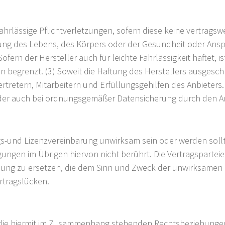
t fahrlässige Pflichtverletzungen, sofern diese keine vertrag
zung des Lebens, des Körpers oder der Gesundheit oder An
ern der Hersteller auch für leichte Fahrlässigkeit haftet, i
 begrenzt. (3) Soweit die Haftung des Herstellers ausgeschlo
rtretern, Mitarbeitern und Erfüllungsgehilfen des Anbieters.
, der auch bei ordnungsgemäßer Datensicherung durch den 
s-und Lizenzvereinbarung unwirksam sein oder werden soll
gungen im Übrigen hiervon nicht berührt. Die Vertragsparteie
ung zu ersetzen, die dem Sinn und Zweck der unwirksamen
rtragslücken.
die hiermit im Zusammenhang stehenden Rechtsbeziehunge